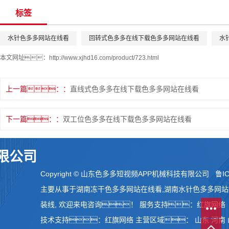
标签
水针色多多网站在线看
回转式色多多在线下载色多多网站在线看
水
本文网址：
http://www.xjhd16.com/product/723.html
上一篇：
直线式色多多在线下载色多多网站在线看
下一篇：
双工位色多多在线下载色多多网站在线看
限公司
Copyright © 山东色多多短视频APP机械科技有限公司
鲁IC
主要从事于
湖南冻干色多多网站在线看
,
湖南水针色多多网站
装线
, 欢迎来电咨询！
服务支持：
红旗网络
技术支持：
红旗网络
主营区域：
山东
河南