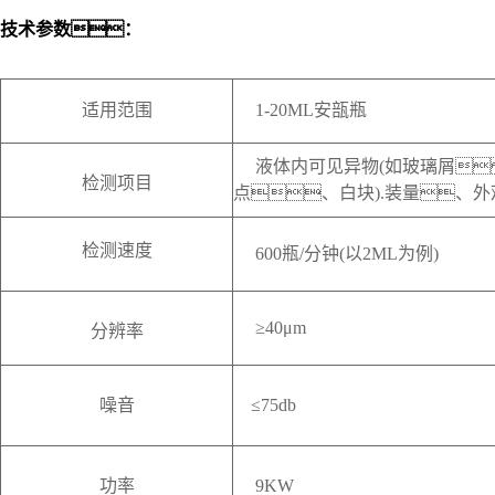
技术参数
：
适用范围
1-20ML安瓿瓶
液体内可见异物(如玻璃屑
检测项目
点、白块).装量、外
检测速度
600瓶/分钟(以2ML为例)
≥40μm
分辨率
噪音
≤75db
功率
9KW