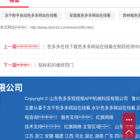
标签
冻干粉半自动色多多网站在线看
安瓿瓶色多多网站在线看
西林瓶色
本文网址：
http://www.xjhd16.com/news/489.html
上一篇：
色多多在线下载色多多网站在线看在制药检测中
下一篇：
贴标机的维修窍门
限公司
Copyright © 山东色多多短视频APP机械科技有限公司
鲁IC
主要从事于
冻干色多多网站在线看
,
水针色多多网站在线看
,
电咨询！
服务支持：
红旗网络
技术支持：
红旗网络
主营区域：
山东
河南
山
江苏
浙江
安徽
福建
江西
河北
湖北
湖南
广东
四川
贵州
云