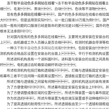
冻干粉半自动色多多网站在线看
">冻干粉
半自动色多多网站在线看
主
维、毛发、黑块、白块、色块等不溶物，
现有
色多多网站在线看
，国产的色多多网站在线看价格较国外
大，但是运用到实际，以一批口服液10万瓶为例，国
出现一瓶有问题的口服液已经是致命的更何况是10瓶；国外的
根本无法承担；
针对国内现有的色多多网站在线看，主要将光源安装在安装台的底
上，由机器或工作人员确认是否合格，检测时机器会停滞等检
一种
冻干粉半自动色多多网站在线看
，包括安装台
测机构和合格品区设置在安装台的台面上，平行于检测机构设置
所述进料机构具有一个进料面，进料面与安装台的台面之间具有30
杆，电机通过齿轮箱驱动蜗杆转动；
所述检测机构包括灯箱和透镜板，灯箱与透镜板固定安装在安
和幕布三者平行且间隔一段距离设置，透镜板设置在灯箱的透光面一
所述灯箱与透镜板之间留有间隙，送料机构送出的装有液体
为了方便使用，所述幕布固定安装在安装台上，并
为了方便调整成像区域的位置，所述升降装置一端与幕布固定
作为优选的，所述升降装置为电控液压装置或手动伸缩杆
为了提高透镜的耐用性，所述透镜板由至少一个透镜和镜框组成