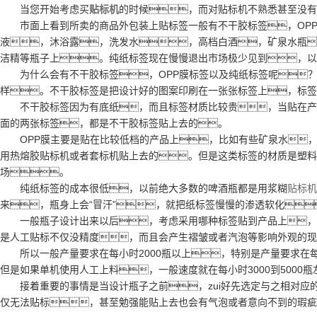
当您开始考虑买
贴标机
的时候，而对贴标机不熟悉甚至没有
市面上看到所卖的商品外包装上贴标签一般有不干胶标签，OPP
液，沐浴露，洗发水，高档白酒，矿泉水瓶
洁精等瓶子上。纯纸标签现在慢慢退出市场极少见到，以
为什么会有不干胶标签，OPP膜标签以及纯纸标签呢？
样。不干胶标签是把设计好的图案印刷在一张张标签上，标签
不干胶标签因为有底纸，而且标签材质比较贵，当贴在产品
面的两张标签，都是不干胶标签贴上去的。
OPP膜主要是贴在比较低档的产品上，比如有些矿泉水，都
用热熔胶贴标机或者套标机贴上去的。但是这类标签的材质是塑料
场。
纯纸标签的成本很低，以前绝大多数的啤酒瓶都是用浆糊
贴标机
来，瓶身上会“冒汗”，就把纸标签慢慢的渗透软化
一般瓶子设计出来以后，考虑采用哪种标签贴到产品上，取决
是人工贴标不仅没精度，而且会产生褶皱或者汽泡等影响外观的现
所以一般产量要求在每小时2000瓶以上，特别是产量要求在每
但是如果单机使用人工上料，一般速度就在每小时3000到5000瓶
接着重要的事情是当设计瓶子之前，zui好先选定与之相对应
仅无法贴标，甚至勉强能贴上去也会有气泡或者意向不到的瑕疵