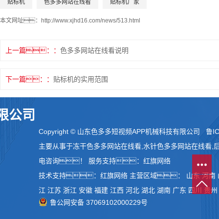
贴标机
色多多网站在线看
贴标机厂家
本文网址：
http://www.xjhd16.com/news/513.html
上一篇：
色多多网站在线看说明
下一篇：
贴标机的实用范围
限公司
Copyright © 山东色多多短视频APP机械科技有限公司
鲁IC
主要从事于
冻干色多多网站在线看
,
水针色多多网站在线看
,
电咨询！
服务支持：
红旗网络
技术支持：
红旗网络
主营区域：
山东
河南
江
江苏
浙江
安徽
福建
江西
河北
湖北
湖南
广东
四川
贵州
鲁公网安备 37069102000229号