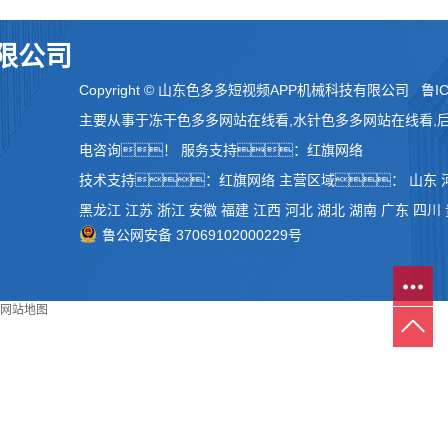
限公司
Copyright © 山东色多多短视频APP机械科技有限公司
鲁IC
主要从事于
冻干色多多网站在线看
,
水针色多多网站在线看
,
电咨询！
服务支持：
红旗网络
技术支持：
红旗网络
主营区域：
山东
黑龙江
江苏
浙江
安徽
福建
江西
河北
湖北
湖南
广东
四川
鲁公网安备 37069102000229号
网站地图